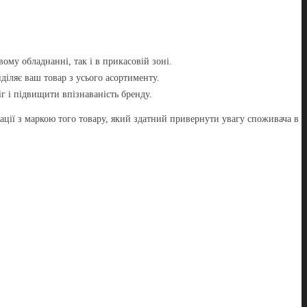
вому обладнанні, так і в прикасовій зоні.
иділяє ваш товар з усього асортименту.
г і підвищити впізнаваність бренду.
ації з маркою того товару, який здатний привернути увагу споживача в