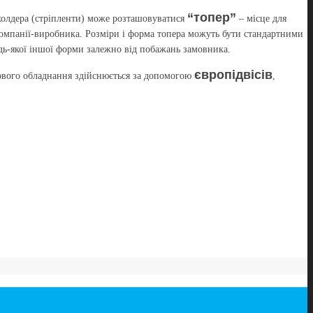
“топер”
пхолдера (стріпленти) може розташовуватися
– місце для
омпанії-виробника. Розміри і форма топера можуть бути стандартними
будь-якої іншої форми залежно від побажань замовника.
європідвісів
ового обладнання здійснюється за допомогою
,