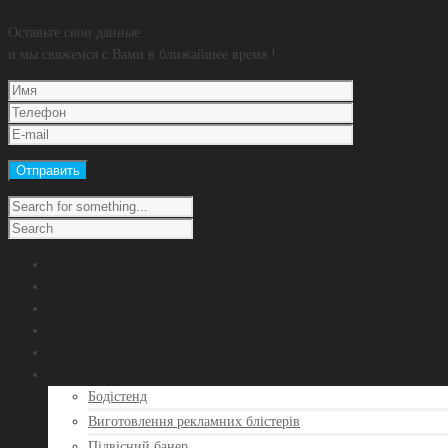
Оставьте свои данные
и мы свяжемся с Вами в ближайшее время !
POS матеріали
Контакти
Приклади робіт POS матеріалів
Виробництво POS матеріалів
Портфолио
POS продукція
Бодістенд
Виготовлення рекламних блістерів
Підвісний банер