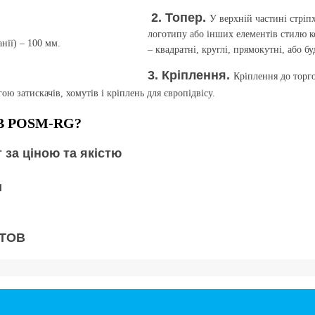
2. Топер.
У верхній частині стрі
логотипу або інших елементів стилю к
нії) – 100 мм.
– квадратні, круглі, прямокутні, або 
3. Кріплення.
Кріплення до торг
ою затискачів, хомутів і кріплень для європідвісу.
В POSM-RG?
за ціною та якістю
и
 ТОВ