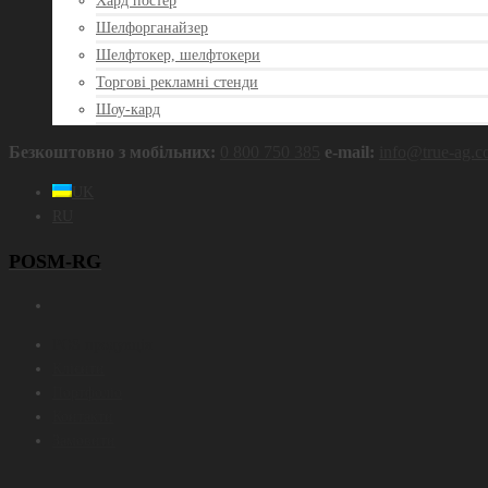
Хард постер
Шелфорганайзер
Шелфтокер, шелфтокери
Торгові рекламні стенди
Шоу-кард
Безкоштовно з мобільних:
0 800 750 385
e‑mail:
info@true‑ag.
UK
RU
POSM-RG
POS продукція
Клієнти
Портфоліо
Контакти
Замовити