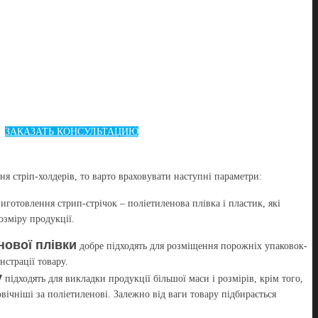
ЗАКАЗАТЬ КОНСУЛЬТАЦИЮ
я стріп-холдерів, то варто враховувати наступні параметри:
иготовлення стрип-стрічок – поліетиленова плівка і пластик, які
озміру продукції.
нової плівки
добре підходять для розміщення порожніх упаковок-
страції товару.
у
підходять для викладки продукції більшої маси і розмірів, крім того,
овічніші за поліетиленові. Залежно від ваги товару підбирається