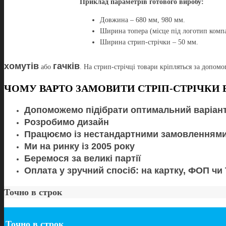
Приклад параметрів готового виробу:
Довжина – 680 мм, 980 мм.
Ширина топера (місце під логотип компа
Ширина стрип-стрічки – 50 мм.
хомутів
гачків
або
. На стрип-стрічці товари кріпляться за допомог
ЧОМУ ВАРТО ЗАМОВИТИ СТРІП-СТРІЧКИ 
Допоможемо підібрати оптимальний варіант 
Розробимо дизайн
Працюємо із нестандартними замовленням
Ми на ринку із 2005 року
Беремося за великі партії
Оплата у зручний спосіб: на картку, ФОП чи
Точно в строк
Точно в строк