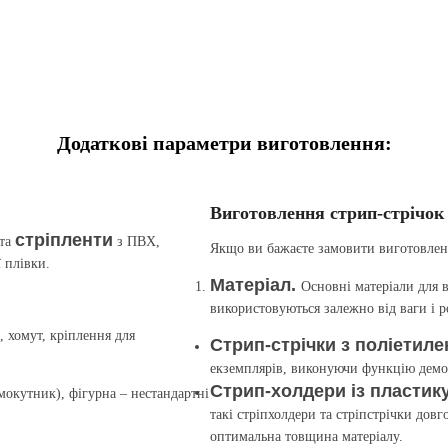
Додаткові параметри виготовлення:
Виготовлення стрип-стрічок
стріпленти
та
з ПВХ,
Якщо ви бажаєте замовити виготовленн
 плівки.
Матеріал.
Основні матеріали для в
використовуються залежно від ваги і р
, хомут, кріплення для
Стрип-стрічки з поліетиле
екземплярів, виконуючи функцію демон
Стрип-холдери із пластик
мокутник), фігурна – нестандартні
такі стріпхолдери та стріпстрічки довг
оптимальна товщина матеріалу.