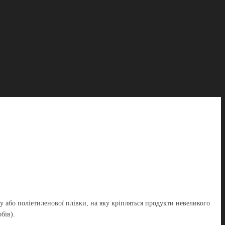
у або поліетиленової плівки, на яку кріпляться продукти невеликого
бів).