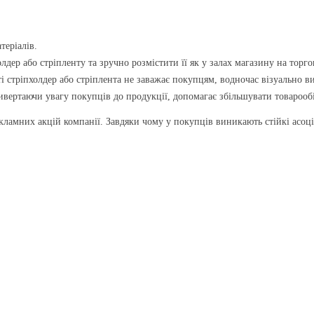
теріалів.
лдер або стріпленту та зручно розмістити її як у залах магазину на торго
сті стріпхолдер або стріплента не заважає покупцям, водночас візуально в
ривертаючи увагу покупців до продукції, допомагає збільшувати товарообі
ламних акцій компанії. Завдяки чому у покупців виникають стійкі асоці