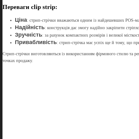
Переваги clip strip:
Ціна
: стрип-стрічки вважаються одним із найдешевших POS-ма
Надійність
: конструкція дає змогу надійно закріпити стріпхо
Зручність
: за рахунок компактних розмірів і великої містко
Привабливість
: стрип-стрічка має успіх ще й тому, що п
Стрип-стрічки виготовляються із використанням фірмового стилю та рек
точках продажу.