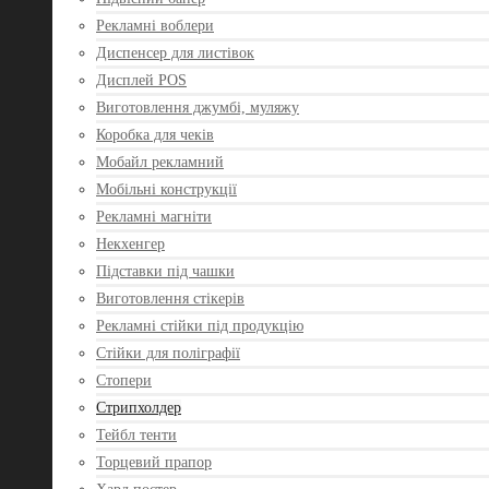
Рекламні воблери
Диспенсер для листівок
Дисплей POS
Виготовлення джумбі, муляжу
Коробка для чеків
Мобайл рекламний
Мобільні конструкції
Рекламні магніти
Некхенгер
Підставки під чашки
Виготовлення стікерів
Рекламні стійки під продукцію
Стійки для поліграфії
Стопери
Стрипхолдер
Тейбл тенти
Торцевий прапор