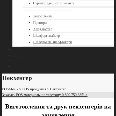
Стрипхолдер, стрип-лента
—————————————-
Тейбл тенти
Прапори
Хард постер
Шелфорганайзер
Шелфтокер, шелфтокери
Клієнти
Портфоліо
Контакти
Замовити
Некхенгер
POSM-RG
>
POS продукція
> Некхенгер
Заказать POS материалы по телефону 0 800 750 385! >
Виготовлення та друк некхенгерів на
замовлення