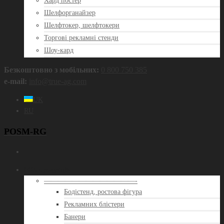
Хард постер
Шелфорганайзер
Шелфтокер, шелфтокери
Торгові рекламні стенди
Шоу-кард
Безкоштовно з мобільних:
0 800 750 385
e‑mail:
info@true‑ag.com
UK
RU
POSM-RG
POS продукція
—————————————-
Бодістенд, ростова фігура
Рекламних блістери
Банери