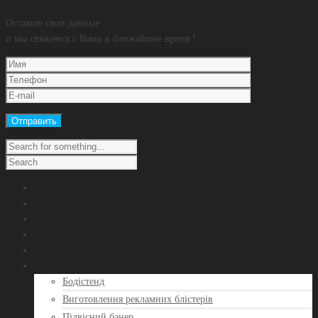
Оставьте свои данные
и мы свяжемся с Вами в ближайшее время !
POS матеріали
Контакти
Приклади робіт POS матеріалів
Виробництво POS матеріалів
Портфолио
POS продукція
Бодістенд
Виготовлення рекламних блістерів
Підвісний банер