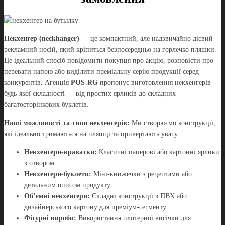
Некхенгер (neckhanger)
— це компактний, але надзвичайно дієвий
рекламний носій, який кріпиться безпосередньо на горлечко пляшки.
Це ідеальний спосіб повідомити покупця про акцію, розповісти про
переваги напою або виділити преміальну серію продукції серед
конкурентів. Агенція
POS-RG
пропонує виготовлення некхенгерів
будь-якої складності — від простих ярликів до складних
багатосторінкових буклетів.
Наші можливості та типи некхенгерів:
Ми створюємо конструкції,
які ідеально тримаються на пляшці та привертають увагу:
Некхенгери-краватки:
Класичні паперові або картонні ярлики
з отвором.
Некхенгери-буклети:
Міні-книжечки з рецептами або
детальним описом продукту.
Об’ємні некхенгери:
Складні конструкції з ПВХ або
дизайнерського картону для преміум-сегменту.
Фігурні вироби:
Використання плотерної висічки для