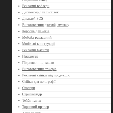
Рекламні воблери
Диспенсер для листівок
Дисплей POS
Виготовлення джумбі, муляжу
Коробка для чеків
Мобайл рекламний
Мобільні конструкції
Рекламні магніти
Некхенгер
Підставки під чашки
Виготовлення стікерів
Рекламні стійки під продукцію
Стійки для поліграфії
Стопери
Стрипхолдер
Тейбл тенти
Торцевий прапор