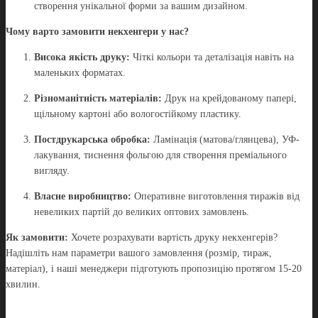
створення унікальної форми за вашим дизайном.
Чому варто замовити некхенгери у нас?
Висока якість друку:
Чіткі кольори та деталізація навіть на
маленьких форматах.
Різноманітність матеріалів:
Друк на крейдованому папері,
щільному картоні або вологостійкому пластику.
Постдрукарська обробка:
Ламінація (матова/глянцева), УФ-
лакування, тиснення фольгою для створення преміального
вигляду.
Власне виробництво:
Оперативне виготовлення тиражів від
невеликих партій до великих оптових замовлень.
Як замовити:
Хочете розрахувати вартість друку некхенгерів?
Надішліть нам параметри вашого замовлення (розмір, тираж,
матеріал), і наші менеджери підготують пропозицію протягом 15-20
хвилин.