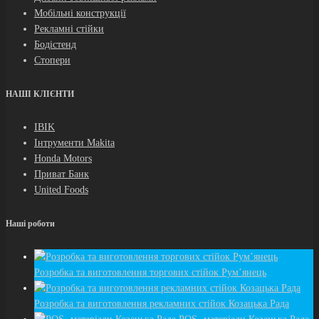
Мобільні конструкції
Рекламні стійки
Бодістенд
Стопери
НАШІ КЛІЄНТИ
IBIK
Інтрументи Makita
Honda Motors
Приват Банк
United Foods
Наші роботи
Розробка та виготовлення торгових стiйок Рум’янець
Розробка та виготовлення рекламних стійок Козацька Рада