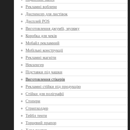
Рекламні воблери
Диспенсер для листівок
Дисплей POS
Виготовлення джумбі, муляжу
Коробка для чеків
Мобайл рекламний
Мобільні конструкції
Рекламні магніти
Некхенгер
Підставки під чашки
Виготовлення стікерів
Рекламні стійки під продукцію
Стійки для поліграфії
Стопери
Стрипхолдер
Тейбл тенти
Торцевий прапор