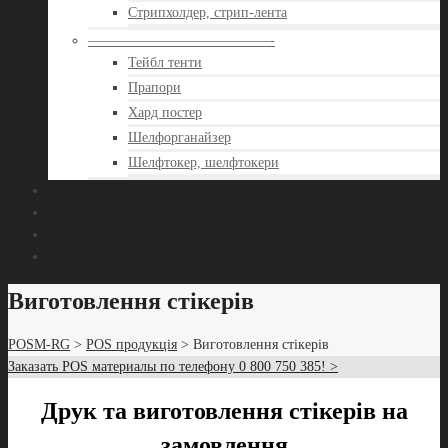
Стрипхолдер, стрип-лента
—————————————-
Тейбл тенти
Прапори
Хард постер
Шелфорганайзер
Шелфтокер, шелфтокери
Клієнти
Портфоліо
Контакти
Замовити
Виготовлення стікерів
POSM-RG
>
POS продукція
> Виготовлення стікерів
Заказать POS материалы по телефону 0 800 750 385! >
Друк та виготовлення стікерів на
замовлення