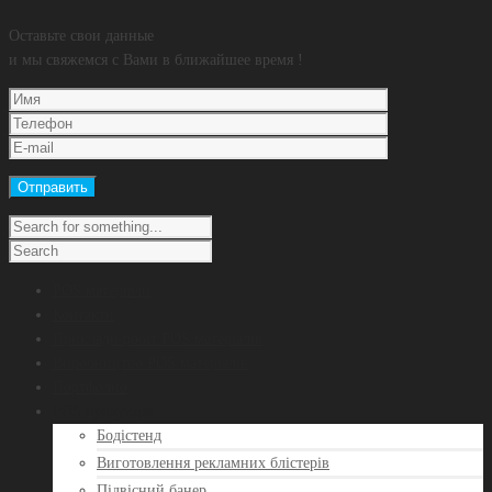
Оставьте свои данные
и мы свяжемся с Вами в ближайшее время !
POS матеріали
Контакти
Приклади робіт POS матеріалів
Виробництво POS матеріалів
Портфолио
POS продукція
Бодістенд
Виготовлення рекламних блістерів
Підвісний банер