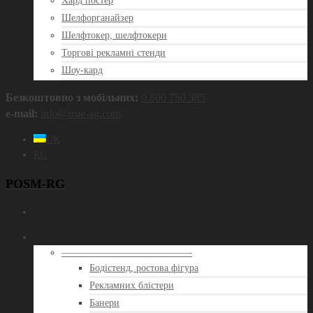
Хард постер
Шелфорганайзер
Шелфтокер, шелфтокери
Торгові рекламні стенди
Шоу-кард
Безкоштовно з мобільних:
0 800 750 385
e‑mail:
info@true‑ag.com
UK
RU
POSM-RG
POS продукція
—————————————-
Бодістенд, ростова фігура
Рекламних блістери
Банери