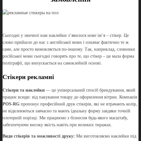
Сьогодні у звичної нам наклейки з’явилося нове ім’я – стікер. Це
слово прийшло до нас з англійської мови і означає фактично те ж
саме, але просто вимовляється по-іншому. Так, наприклад, словники
російської мови сьогодні говорять про те, що стікер – це мала форма
поліграфії, що випускається на самоклейній основі.
Стікери рекламні
Стікери та наклейки
— це універсальний спосіб брендування, який
працює всюди: від пакування товару до оформлення вітрин. Компанія
POS-RG
пропонує професійний друк стікерів, які не втрачають колір,
не відклеюються завчасно та мають ідеальну форму завдяки точній
плотерній порізці. Ми працюємо з бізнесом будь-якого масштабу,
забезпечуючи високу якість навіть при великих тиражах.
Види стікерів та можливості друку:
Ми виготовляємо наклейки під