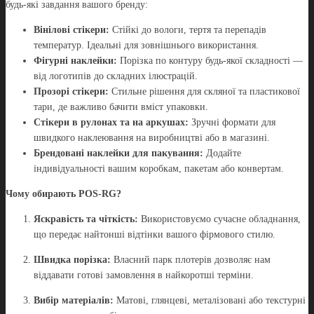
будь-які завдання вашого бренду:
Вінілові стікери:
Стійкі до вологи, тертя та перепадів
температур. Ідеальні для зовнішнього використання.
Фігурні наклейки:
Порізка по контуру будь-якої складності —
від логотипів до складних ілюстрацій.
Прозорі стікери:
Стильне рішення для скляної та пластикової
тари, де важливо бачити вміст упаковки.
Стікери в рулонах та на аркушах:
Зручні формати для
швидкого наклеювання на виробництві або в магазині.
Брендовані наклейки для пакування:
Додайте
індивідуальності вашим коробкам, пакетам або конвертам.
Чому обирають POS-RG?
Яскравість та чіткість:
Використовуємо сучасне обладнання,
що передає найтонші відтінки вашого фірмового стилю.
Швидка порізка:
Власний парк плотерів дозволяє нам
віддавати готові замовлення в найкоротші терміни.
Вибір матеріалів:
Матові, глянцеві, металізовані або текстурні