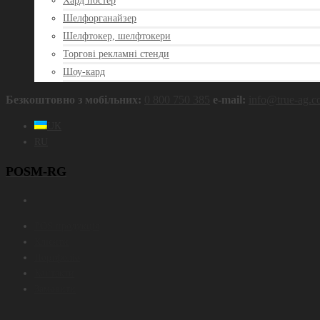
Хард постер
Шелфорганайзер
Шелфтокер, шелфтокери
Торгові рекламні стенди
Шоу-кард
Безкоштовно з мобільних:
0 800 750 385
e‑mail:
info@true‑ag.
UK
RU
POSM-RG
POS продукція
Клієнти
Портфоліо
Контакти
Замовити