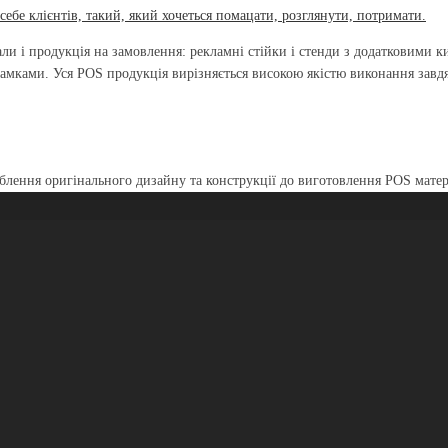
ебе клієнтів, такий, який хочеться помацати, розглянути, потримати.
и і продукція на замовлення: рекламні стійки і стенди з додатковими ки
мками. Уся POS продукція вирізняється високою якістю виконання завдя
лення оригінального дизайну та конструкції до виготовлення POS матері