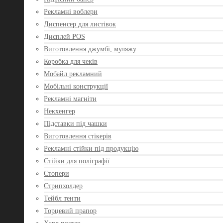
Рекламні воблери
Диспенсер для листівок
Дисплей POS
Виготовлення джумбі, муляжу
Коробка для чеків
Мобайл рекламний
Мобільні конструкції
Рекламні магніти
Некхенгер
Підставки під чашки
Виготовлення стікерів
Рекламні стійки під продукцію
Стійки для поліграфії
Стопери
Стрипхолдер
Тейбл тенти
Торцевий прапор