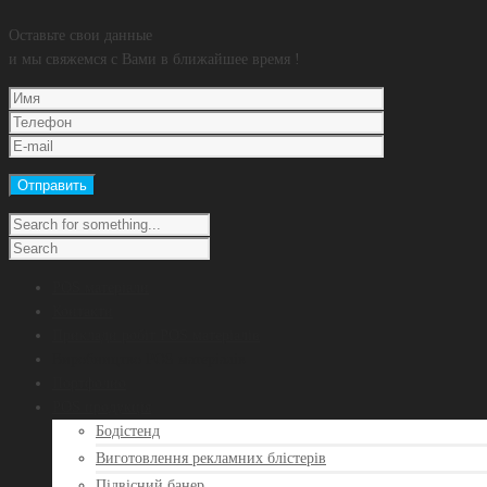
Оставьте свои данные
и мы свяжемся с Вами в ближайшее время !
POS матеріали
Контакти
Приклади робіт POS матеріалів
Виробництво POS матеріалів
Портфолио
POS продукція
Бодістенд
Виготовлення рекламних блістерів
Підвісний банер