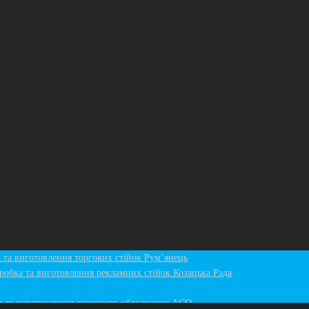
 та виготовлення торгових стiйок Рум’янець
робка та виготовлення рекламних стійок Козацька Рада
а та виготовлення торгового обладнання ACO