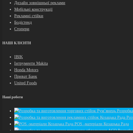
Дизайн зовнішньої реклами
Мобільні конструкції
Рекламні стійки
Бодістенд
Стопери
НАШІ КЛІЄНТИ
IBIK
Інтрументи Makita
Honda Motors
Приват Банк
United Foods
Наші роботи
Розробка
Роз
POS -матеріали Козацька Рада
Розробк