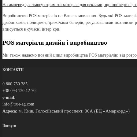
Насамперед дає змогу отримати матеріал для реклами, що привертає до с
Виробництво POS матеріалів на Ваше замовлення. Будь-які POS-матеріал
драбинками, полицями, тримачами банерів, регульованими похилими ра
вписується в сучасні інтер’єри.
POS матеріали дизайн і виробництво
Ми також надаємо повний цикл виробництва POS матеріалів: від розроб
КОНТАКТИ
0 800 750 385
+38 093 130 12 70
e-mail:
info@true-ag.com
м. Київ, Голосіївський проспект, 30А (БЦ «Амаркорд»)
Адреса:
Послуги