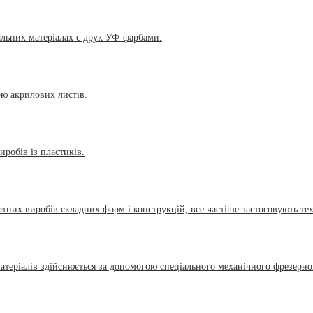
альних матеріалах є друк УФ-фарбами.
ою акрилових листів.
иробів із пластиків.
ртних виробів складних форм і конструкцій, все частіше застосовують т
теріалів здійснюється за допомогою спеціального механічного фрезерног