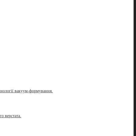
ехнології вакуум-формування.
о верстата.