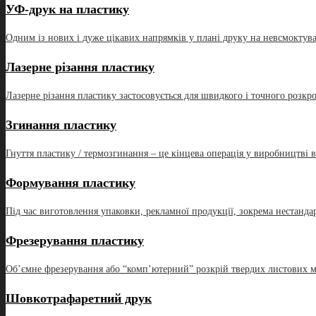
УФ-друк на пластику
Одним із нових і дуже цікавих напрямків у плані друку на невсмоктув
Лазерне різання пластику
Лазерне різання пластику застосовується для швидкого і точного розкр
Згинання пластику
Гнуття пластику / термозгинання – це кінцева операція у виробництві в
Формування пластику
Під час виготовлення упаковки, рекламної продукції, зокрема нестанда
Фрезерування пластику
Об’ємне фрезерування або “комп’ютерний” розкрій твердих листових ма
Шовкотрафаретний друк