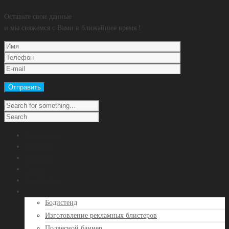
Оставьте свои данные
и мы свяжемся с Вами в ближайшее время !
На главную
Контакты
Клиенты
Услуги
Портфолио
POS продукция
Бодистенд
Изготовление рекламных блистеров
Подвесной баннер