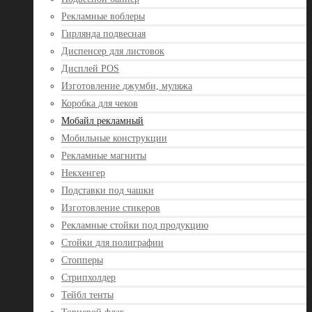
Рекламные воблеры
Гирлянда подвесная
Диспенсер для листовок
Дисплей POS
Изготовление джумби, муляжа
Коробка для чеков
Мобайл рекламный
Мобильные конструкции
Рекламные магниты
Некхенгер
Подставки под чашки
Изготовление стикеров
Рекламные стойки под продукцию
Стойки для полиграфии
Стопперы
Стрипхолдер
Тейбл тенты