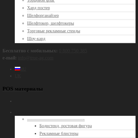
Торцевой флаг
Хард постер
Шелфорганайзер
Шелфтокер, шелфтокеры
Торговые рекламные стенды
Шоу-кард
Бесплатно с мобильных:
0 800 750 385
e‑mail:
info@true‑ag.com
RU
UK
POS материалы
Продукция
—————————————-
Бодистенд, ростовая фигура
Рекламные блистеры