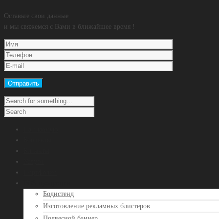
Оставьте свои данные
и мы свяжемся с Вами в ближайшее время !
На главную
Контакты
Клиенты
Услуги
Портфолио
POS продукция
Бодистенд
Изготовление рекламных блистеров
Подвесной баннер