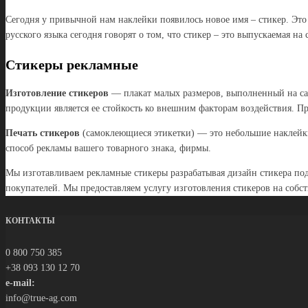
Сегодня у привычной нам наклейки появилось новое имя – стикер. Это 
русского языка сегодня говорят о том, что стикер – это выпускаемая н
Стикеры рекламные
Изготовление стикеров
— плакат малых размеров, выполненный на са
продукции является ее стойкость ко внешним факторам воздействия. П
Печать стикеров
(самоклеющиеся этикетки) — это небольшие наклейки
способ рекламы вашего товарного знака, фирмы.
Мы изготавливаем рекламные стикеры разрабатывая дизайн стикера по
покупателей. Мы предоставляем услугу изготовления стикеров на собс
КОНТАКТЫ
0 800 750 385
+38 093 130 12 70
e-mail:
info@true-ag.com