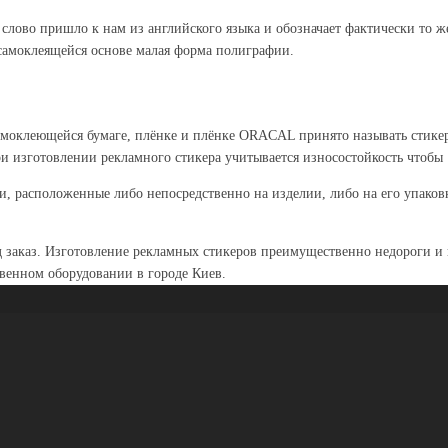
слово пришло к нам из английского языка и обозначает фактически то же
а самоклеящейся основе малая форма полиграфии.
моклеющейся бумаге, плёнке и плёнке ORACAL принято называть стике
ри изготовлении рекламного стикера учитывается износостойкость чтобы 
, расположенные либо непосредственно на изделии, либо на его упако
д заказ. Изготовление рекламных стикеров преимущественно недороги и
твенном оборудовании в городе Киев.