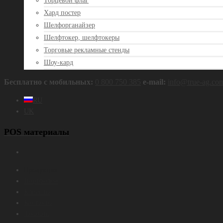
Торцевой флаг
Хард постер
Шелфорганайзер
Шелфтокер, шелфтокеры
Торговые рекламные стенды
Шоу-кард
Бесплатно с мобильных:
0 800 750 385
e‑mail:
info@true‑ag.co
RU
UK
POS материалы
Продукция
Портфолио
Клиенты
Контакты
Заказать