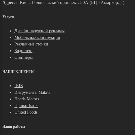
г. Киев, Голосеевский проспект, 30А (БЦ «Амаркорд»)
Адрес:
Услуги
Дизайн наружной рекламы
Мобильные конструкции
Рекламные стойки
Бодистенд
Стопперы
НАШИ КЛИЕНТЫ
IBIK
Интрументы Makita
Honda Motors
Приват Банк
United Foods
Наши работы