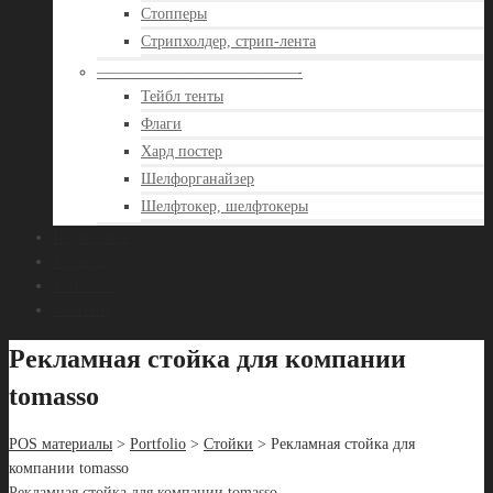
Стопперы
Стрипхолдер, стрип-лента
—————————————-
Тейбл тенты
Флаги
Хард постер
Шелфорганайзер
Шелфтокер, шелфтокеры
Портфолио
Клиенты
Контакты
Заказать
Рекламная стойка для компании
tomasso
POS материалы
>
Portfolio
>
Стойки
> Рекламная стойка для
компании tomasso
Рекламная стойка для компании tomasso