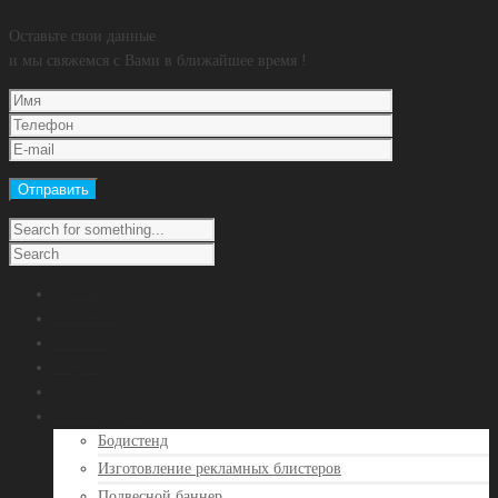
Оставьте свои данные
и мы свяжемся с Вами в ближайшее время !
На главную
Контакты
Клиенты
Услуги
Портфолио
POS продукция
Бодистенд
Изготовление рекламных блистеров
Подвесной баннер