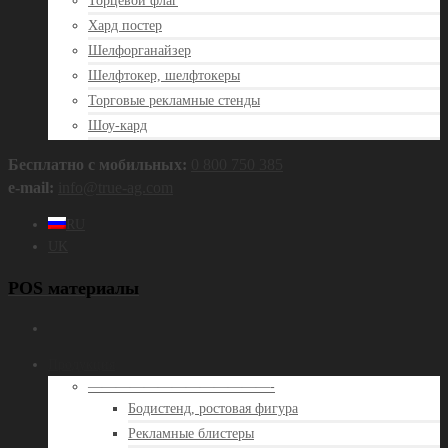
Торцевой флаг
Хард постер
Шелфорганайзер
Шелфтокер, шелфтокеры
Торговые рекламные стенды
Шоу-кард
Бесплатно с мобильных:
0 800 750 385
e‑mail:
info@true‑ag.com
RU
UK
POS материалы
Продукция
—————————————-
Бодистенд, ростовая фигура
Рекламные блистеры