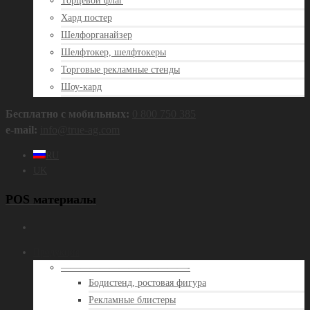
Торцевой флаг
Хард постер
Шелфорганайзер
Шелфтокер, шелфтокеры
Торговые рекламные стенды
Шоу-кард
Бесплатно с мобильных:
0 800 750 385
e‑mail:
info@true‑ag.com
RU
UK
POS материалы
Продукция
—————————————-
Бодистенд, ростовая фигура
Рекламные блистеры