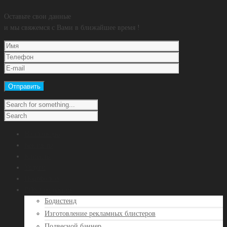
Оставьте свои данные
и мы свяжемся с Вами в ближайшее время !
На главную
Контакты
Клиенты
Услуги
Портфолио
POS продукция
Бодистенд
Изготовление рекламных блистеров
Подвесной баннер