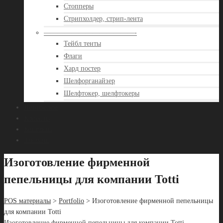
Стопперы
Стрипхолдер, стрип-лента
—————————————-
Тейбл тенты
Флаги
Хард постер
Шелфорганайзер
Шелфтокер, шелфтокеры
Портфолио
Клиенты
Контакты
Заказать
Изоготовление фирменной
пепельницы для компании Totti
POS материалы
>
Portfolio
> Изоготовление фирменной пепельницы
для компании Totti
Изоготовление фирменной пепельницы для компании Totti