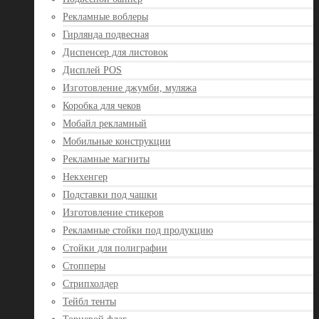
Рекламные воблеры
Гирлянда подвесная
Диспенсер для листовок
Дисплей POS
Изготовление джумби, муляжа
Коробка для чеков
Мобайл рекламный
Мобильные конструкции
Рекламные магниты
Некхенгер
Подставки под чашки
Изготовление стикеров
Рекламные стойки под продукцию
Стойки для полиграфии
Стопперы
Стрипхолдер
Тейбл тенты