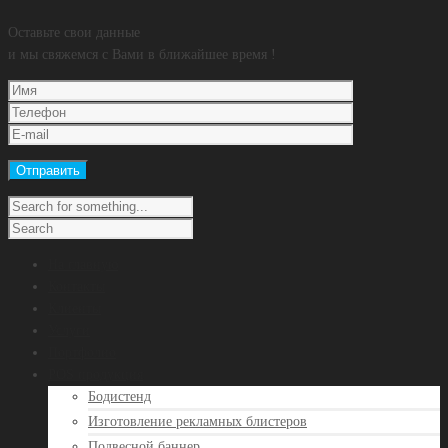
Оставьте свои данные
и мы свяжемся с Вами в ближайшее время !
На главную
Контакты
Клиенты
Услуги
Портфолио
POS продукция
Бодистенд
Изготовление рекламных блистеров
Подвесной баннер