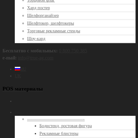
Торцевой флаг
Хард постер
Шелфорганайзер
Шелфтокер, шелфтокеры
Торговые рекламные стенды
Шоу-кард
Бесплатно с мобильных:
0 800 750 385
e‑mail:
info@true‑ag.com
RU
UK
POS материалы
Продукция
—————————————-
Бодистенд, ростовая фигура
Рекламные блистеры