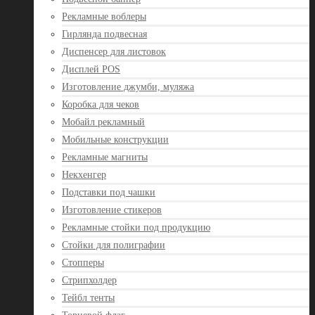
Рекламные воблеры
Гирлянда подвесная
Диспенсер для листовок
Дисплей POS
Изготовление джумби, муляжа
Коробка для чеков
Мобайл рекламный
Мобильные конструкции
Рекламные магниты
Некхенгер
Подставки под чашки
Изготовление стикеров
Рекламные стойки под продукцию
Стойки для полиграфии
Стопперы
Стрипхолдер
Тейбл тенты