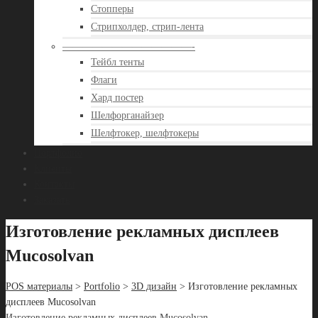
Стопперы
Стрипхолдер, стрип-лента
—————————————-
Тейбл тенты
Флаги
Хард постер
Шелфорганайзер
Шелфтокер, шелфтокеры
Портфолио
Клиенты
Контакты
Заказать
Изготовление рекламных дисплеев
Mucosolvan
POS материалы
>
Portfolio
>
3D дизайн
> Изготовление рекламных
дисплеев Mucosolvan
Изготовление рекламных дисплеев Mucosolvan